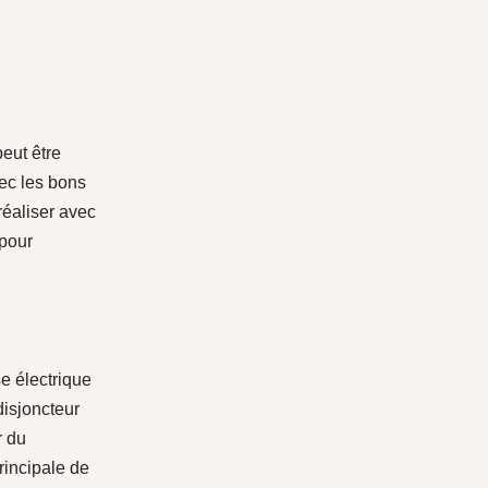
peut être
vec les bons
réaliser avec
 pour
e électrique
disjoncteur
r du
rincipale de