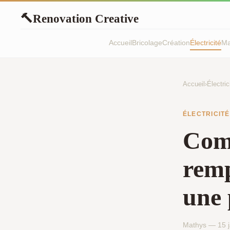
Renovation Creative
🔨
Accueil
Bricolage
Création
Électricité
Ma
Accueil
›
Électric
ÉLECTRICITÉ
Comm
remp
une 
Mathys — 15 j