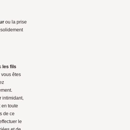
ur
ou la prise
t solidement
us
les fils
e vous êtes
tez
tement.
 intimidant,
 en toute
es de ce
effectuer le
riées et de