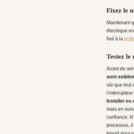
Fixez le n
Maintenant q
électrique e
fixé à la
boît
Testez le 
Avant de rem
sont solide
sûr que tout 
l'interrupteu
Installer ou
mais en suiva
confiance. N'
processus, il
travail pour 