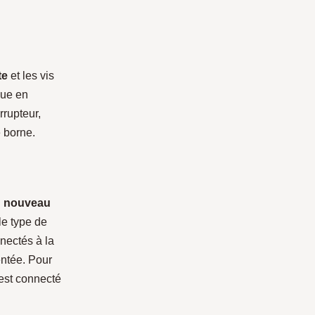
te
et les vis
que en
rrupteur,
 borne.
du nouveau
le type de
nnectés à la
entée. Pour
c est connecté