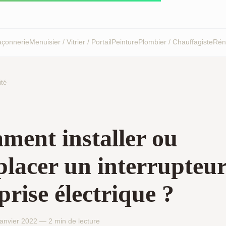
çonnerie
Menuisier / Vitrier / Portail
Peinture
Plombier / Chauffagiste
Réno
ité
ent installer ou
lacer un interrupteu
prise électrique ?
anvier 2022 — 2 min de lecture