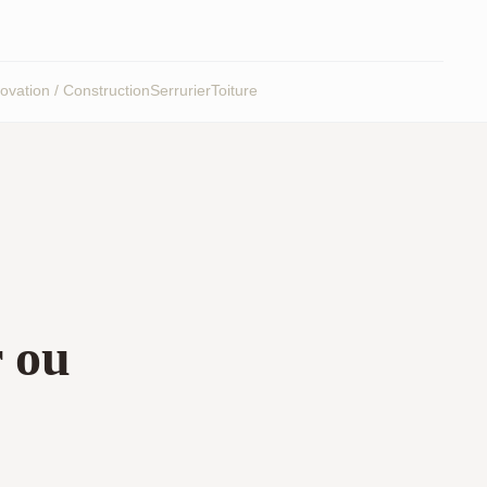
vation / Construction
Serrurier
Toiture
r ou