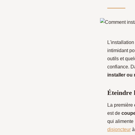
L'installatio
intimidant po
outils et que
confiance. D
installer ou
Éteindre 
La première é
est de
couper
qui alimente 
disjoncteur
à 