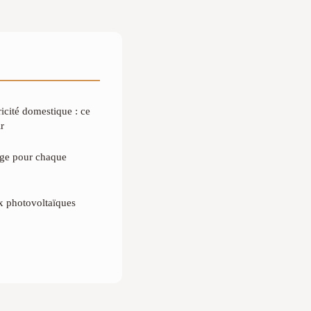
ricité domestique : ce
r
age pour chaque
 photovoltaïques